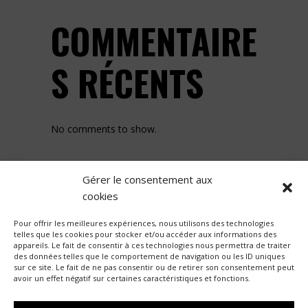
COMMENTAIRE
S RÉCENTS
No comments to show.
Gérer le consentement aux
cookies
Pour offrir les meilleures expériences, nous utilisons des technologies
telles que les cookies pour stocker et/ou accéder aux informations des
appareils. Le fait de consentir à ces technologies nous permettra de traiter
des données telles que le comportement de navigation ou les ID uniques
ACTIVITÉS
BUREAUX
sur ce site. Le fait de ne pas consentir ou de retirer son consentement peut
avoir un effet négatif sur certaines caractéristiques et fonctions.
COLLECTIFS
ÉQUIPEMENTS
HABITATS GROUPÉS
URBANISME